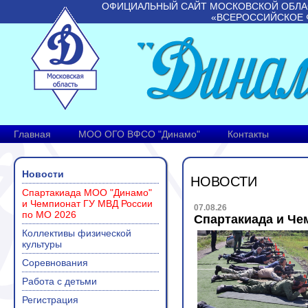
ОФИЦИАЛЬНЫЙ САЙТ МОСКОВСКОЙ ОБЛА
«ВСЕРОССИЙСКОЕ 
Главная
МОО ОГО ВФСО "Динамо"
Контакты
Новости
НОВОСТИ
Спартакиада МОО "Динамо"
и Чемпионат ГУ МВД России
07.08.26
по МО 2026
Спартакиада и Че
Коллективы физической
культуры
Соревнования
Работа с детьми
Регистрация