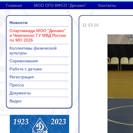
Главная
МОО ОГО ВФСО "Динамо"
Контакты
Новости
11.03.16
Спартакиада МОО "Динамо"
и Чемпионат ГУ МВД России
по МО 2026
Коллективы физической
культуры
Соревнования
Работа с детьми
Регистрация
Пресса
Документы
Видео