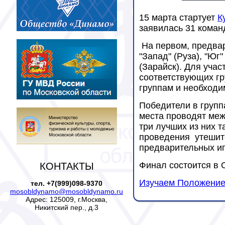
15 марта стартует
К
заявилась 31 коман
На первом, предвар
"Запад" (Руза), "Юг
(Зарайск). Для учас
соответствующих гр
группам и необходи
Победители в групп
места проводят межд
три лучших из них 
проведения утешите
предварительных иг
Финал состоится в О
КОНТАКТЫ
Изучаем Положени
тел. +7(999)098-9370
mosobldynamo@mosobldynamo.ru
Адрес: 125009, г.Москва,
Никитский пер., д.3