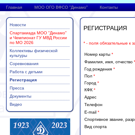
Главная
МОО ОГО ВФСО "Динамо"
Контакты
Новости
РЕГИСТРАЦИЯ
Спартакиада МОО "Динамо"
и Чемпионат ГУ МВД России
по МО 2026
* - поля обязательные к 
Коллективы физической
Номер карты
*
культуры
Фамилия, имя, отчество
Соревнования
Год рождения
*
Работа с детьми
Пол
*
Регистрация
Город
*
Пресса
КФК
*
Документы
Адрес
Видео
Телефон
E-mail
*
Спортивное звание, разр
Вид спорта