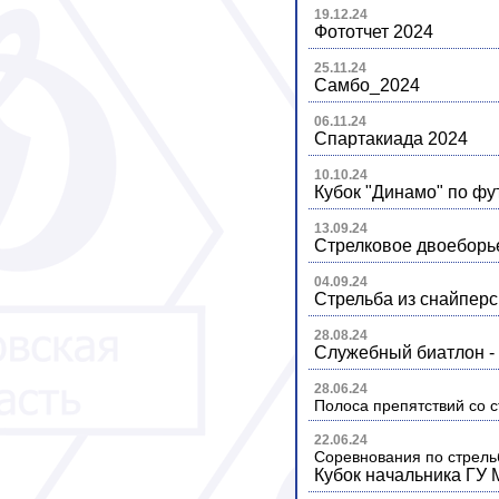
19.12.24
Фототчет 2024
25.11.24
Самбо_2024
06.11.24
Спартакиада 2024
10.10.24
Кубок "Динамо" по фу
13.09.24
Стрелковое двоеборь
04.09.24
Стрельба из снайперс
28.08.24
Служебный биатлон -
28.06.24
Полоса препятствий со с
22.06.24
Соревнования по стрель
Кубок начальника ГУ 