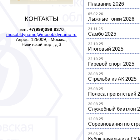
Плавание 2026
05.02.26
КОНТАКТЫ
Лыжные гонки 2026
тел. +7(999)098-9370
21.11.25
Самбо 2025
mosobldynamo@mosobldynamo.ru
Адрес: 125009, г.Москва,
Никитский пер., д.3
22.10.25
Итоговый 2025
22.10.25
Гиревой спорт 2025
28.08.25
Стрельба из АК 2025
25.08.25
Полоса препятствий 
20.08.25
Служебный биатлон 
12.08.25
Соревнования по стр
25.06.25
Кубок начальника ГУ 