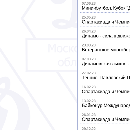
07.06.23
Мини-футбол. Кубок "
25.05.23
Спартакиада и Чемпио
26.04.23
Динамо - сила в движ
23.03.23
Ветеранское многобо
07.03.23
Динамовская лыжня -
27.02.23
Теннис. Павловский 
16.02.23
Спартакиада и Чемпио
13.02.23
Байконур.Международ
26.01.23
Спартакиада и Чемпио
29.12.22