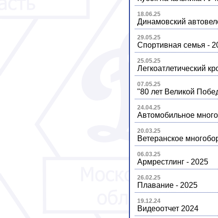
18.06.25
Динамовский автовело
29.05.25
Спортивная семья - 2
25.05.25
Легкоатлетический кро
07.05.25
"80 лет Великой Побед
24.04.25
Автомобильное много
20.03.25
Ветеранское многобор
06.03.25
Армрестлинг - 2025
26.02.25
Плавание - 2025
19.12.24
Видеоотчет 2024