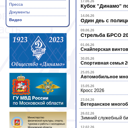
17.06.26
Пресса
Кубок "Динамо" п
Документы
14.06.26
Видео
Один деь с полиц
09.06.26
Стрельба БРСО 2
01.06.26
Снайперская винтов
30.05.26
Спортивная семья 2
25.05.26
Автомобильное мно
15.05.26
Кросс 2026
23.04.26
Ветеранское многоб
26.02.26
Зимний служебный би
12.02.26