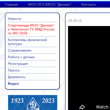
Главная
МОО ОГО ВФСО "Динамо"
Контакты
Новости
29.08.19
Спартакиада МОО "Динамо"
и Чемпионат ГУ МВД России
по МО 2026
Коллективы физической
культуры
Соревнования
Работа с детьми
Регистрация
Пресса
Документы
Видео