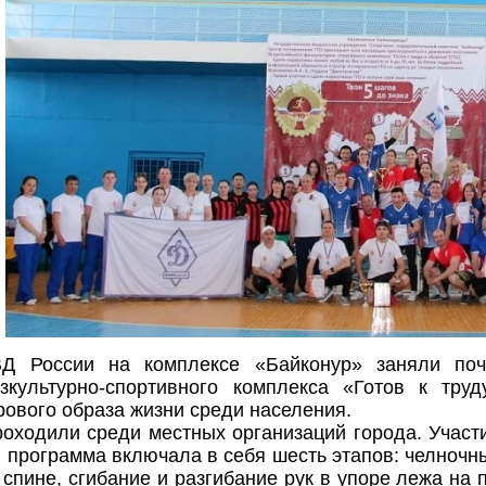
Д России на комплексе «Байконур» заняли поч
изкультурно-спортивного комплекса «Готов к т
ового образа жизни среди населения.
оходили среди местных организаций города. Участи
я программа
включала в себя шесть этапов: челночн
спине, сгибание и разгибание рук в упоре лежа на п