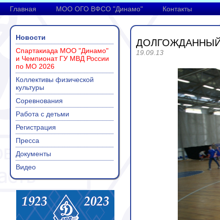
Главная
МОО ОГО ВФСО "Динамо"
Контакты
Новости
ДОЛГОЖДАННЫЙ
Спартакиада МОО "Динамо"
19.09.13
и Чемпионат ГУ МВД России
по МО 2026
Коллективы физической
культуры
Соревнования
Работа с детьми
Регистрация
Пресса
Документы
Видео