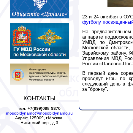
23 и 24 октября в ОУС
футболу, посвященный
На предварительном 
аппарате подмосковн
УМВД по Дмитровско
Московской области,
Зарайскому району,
КФ
Управления МВД Росс
России «Павлово-Поса
В первый день соре
проведут игры по кр
следующий день в фи
за "бронзу".
КОНТАКТЫ
тел. +7(999)098-9370
mosobldynamo@mosobldynamo.ru
Адрес: 125009, г.Москва,
Никитский пер., д.3