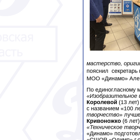
мастерство, ориги
пояснил
секретарь
МОО «Динамо» Але
По единогласному 
«Изобразительное 
Королевой
(13 лет)
с названием «100 
творчество»
лучше
Кривоножко
(6 лет
«Техническое твор
«Динамо» подготов
«СШОР «Олимп» г.о