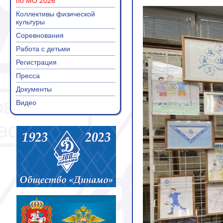
по МО 2026
Коллективы физической
культуры
Соревнования
Работа с детьми
Регистрация
Пресса
Документы
Видео