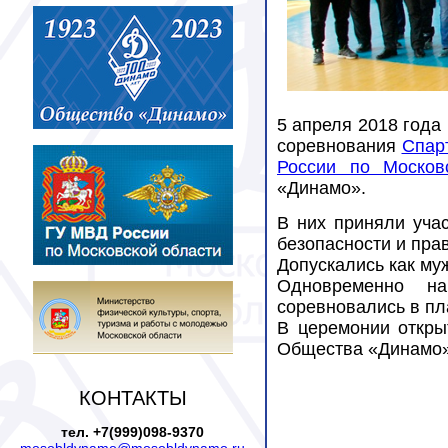
5 апреля 2018 года
соревнования
Спар
России по Москов
«Динамо».
В них приняли учас
безопасности и пра
Допускались как му
Одновременно на
соревновались в пл
В церемонии откры
Общества «Динамо» 
КОНТАКТЫ
тел. +7(999)098-9370
mosobldynamo@mosobldynamo.ru