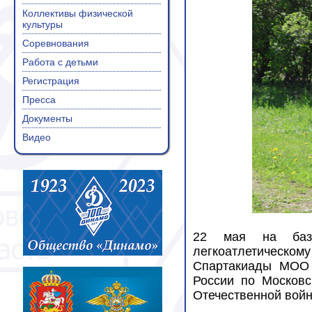
Коллективы физической
культуры
Соревнования
Работа с детьми
Регистрация
Пресса
Документы
Видео
22 мая на баз
легкоатлетическому
Спартакиады МОО
России по Московс
Отечественной войне