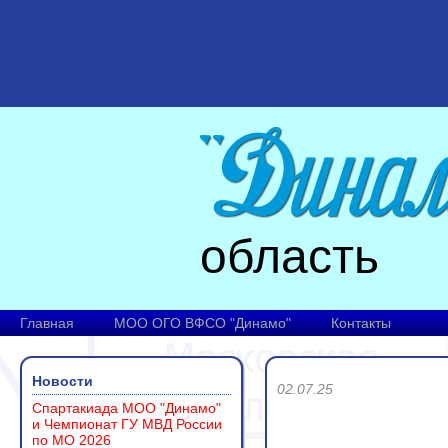
область
Главная
МОО ОГО ВФСО "Динамо"
Контакты
Новости
02.07.25
Спартакиада МОО "Динамо"
и Чемпионат ГУ МВД России
по МО 2026