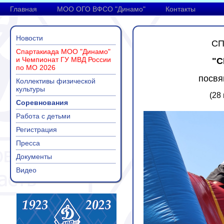
Главная
МОО ОГО ВФСО "Динамо"
Контакты
Новости
СП
Спартакиада МОО "Динамо"
и Чемпионат ГУ МВД России
"С
по МО 2026
посвя
Коллективы физической
культуры
(28
Соревнования
Работа с детьми
Регистрация
Пресса
Документы
Видео